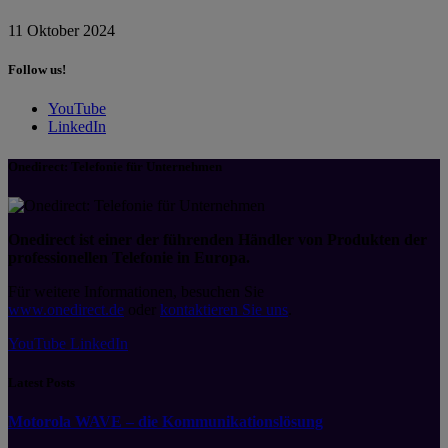
11 Oktober 2024
Follow us!
YouTube
LinkedIn
Onedirect: Telefonie für Unternehmen
Onedirect ist einer der führenden Händler von Produkten der
professionellen Telefonie in Europa.
Für weitere Informationen, besuchen Sie
www.onedirect.de
oder
kontaktieren Sie uns
.
YouTube
LinkedIn
Latest Posts
Motorola WAVE – die Kommunikationslösung