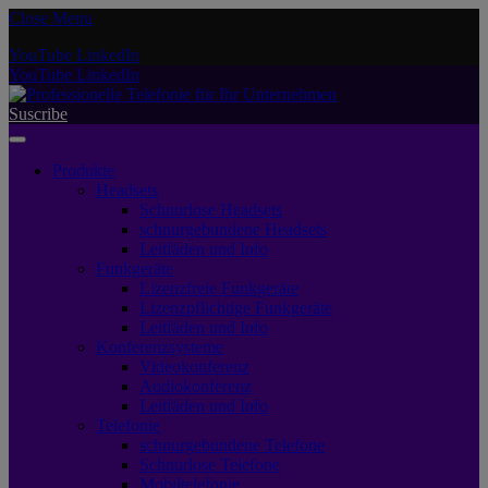
Close Menu
YouTube
LinkedIn
YouTube
LinkedIn
Suscribe
Produkte
Headsets
Schnurlose Headsets
schnurgebundene Headsets
Leitfäden und Info
Funkgeräte
Lizenzfreie Funkgeräte
Lizenzpflichtige Funkgeräte
Leitfäden und Info
Konferenzsysteme
Videokonferenz
Audiokonferenz
Leitfäden und Info
Telefonie
schnurgebundene Telefone
Schnurlose Telefone
Mobiltelefonie