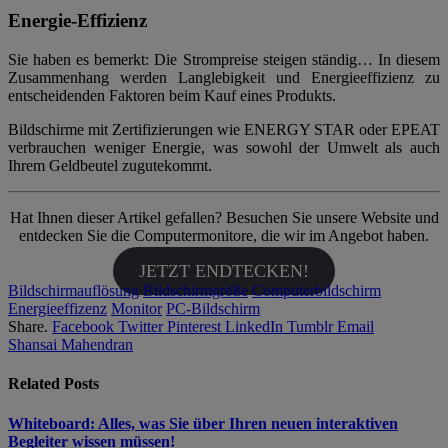
Energie-Effizienz
Sie haben es bemerkt: Die Strompreise steigen ständig… In diesem
Zusammenhang werden Langlebigkeit und Energieeffizienz zu
entscheidenden Faktoren beim Kauf eines Produkts.
Bildschirme mit Zertifizierungen wie ENERGY STAR oder EPEAT
verbrauchen weniger Energie, was sowohl der Umwelt als auch
Ihrem Geldbeutel zugutekommt.
Hat Ihnen dieser Artikel gefallen? Besuchen Sie unsere Website und
entdecken Sie die Computermonitore, die wir im Angebot haben.
JETZT ENDTECKEN!
Bildschirmauflösung
Bildschirmgröße
Computerbildschirm
Energieeffizenz
Monitor
PC-Bildschirm
Share.
Facebook
Twitter
Pinterest
LinkedIn
Tumblr
Email
Shansai Mahendran
Related
Posts
Whiteboard: Alles, was Sie über Ihren neuen interaktiven
Begleiter wissen müssen!