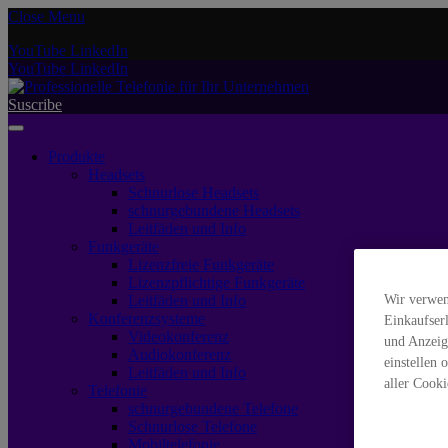
Close Menu
YouTube
LinkedIn
YouTube
LinkedIn
Suscribe
Produkte
Headsets
Schnurlose Headsets
schnurgebundene Headsets
Leitfäden und Info
Funkgeräte
Lizenzfreie Funkgeräte
Lizenzpflichtige Funkgeräte
Leitfäden und Info
Wir verwen
Konferenzsysteme
Einkaufser
Videokonferenz
und Anzeig
Audiokonferenz
einstellen 
Leitfäden und Info
aller Cooki
Telefonie
schnurgebundene Telefone
Schnurlose Telefone
Mobiltelefonie