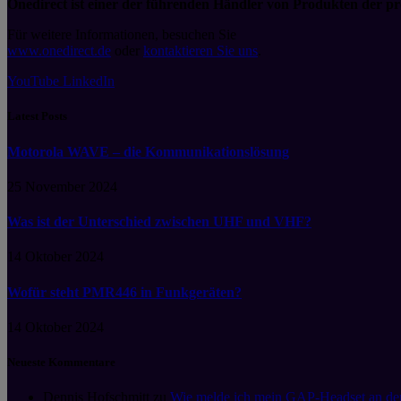
Onedirect ist einer der führenden Händler von Produkten der pro
Für weitere Informationen, besuchen Sie
www.onedirect.de
oder
kontaktieren Sie uns
.
YouTube
LinkedIn
Latest Posts
Motorola WAVE – die Kommunikationslösung
25 November 2024
Was ist der Unterschied zwischen UHF und VHF?
14 Oktober 2024
Wofür steht PMR446 in Funkgeräten?
14 Oktober 2024
Neueste Kommentare
Dennis Hofschmitt
zu
Wie melde ich mein GAP-Headset an der B