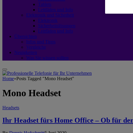
Tablets
Leitfäden und Info
Elektronik und Sicherheit
Elektronik
Sicherheitslösungen
Leitfäden und Info
Übersichten
Infos und Tipps
Vergleiche
Neuigkeiten
Was Sie wissen sollten
Home
»
Posts Tagged "Mono Headset"
Mono Headset
Headsets
Ihr Headset fürs Home Office – Ob für de
By
Dennis Hofschmitt
5 Juni 2020