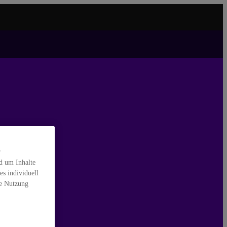
r
nd um Inhalte
es individuell
ie Nutzung