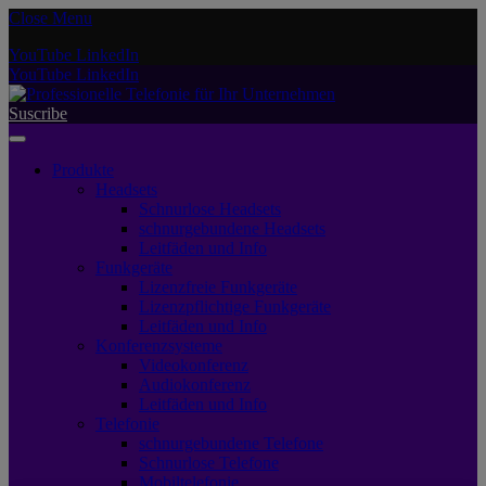
Close Menu
YouTube
LinkedIn
YouTube
LinkedIn
Suscribe
Produkte
Headsets
Schnurlose Headsets
schnurgebundene Headsets
Leitfäden und Info
Funkgeräte
Lizenzfreie Funkgeräte
Lizenzpflichtige Funkgeräte
Leitfäden und Info
Konferenzsysteme
Videokonferenz
Audiokonferenz
Leitfäden und Info
Telefonie
schnurgebundene Telefone
Schnurlose Telefone
Mobiltelefonie