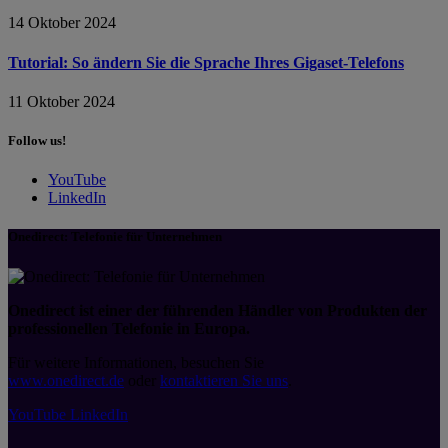
14 Oktober 2024
Tutorial: So ändern Sie die Sprache Ihres Gigaset-Telefons
11 Oktober 2024
Follow us!
YouTube
LinkedIn
Onedirect: Telefonie für Unternehmen
Onedirect ist einer der führenden Händler von Produkten der
professionellen Telefonie in Europa.
Für weitere Informationen, besuchen Sie
www.onedirect.de
oder
kontaktieren Sie uns
.
YouTube
LinkedIn