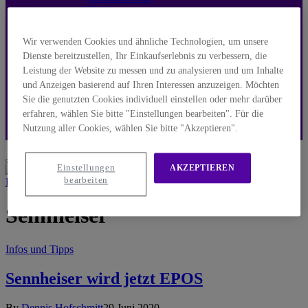
Tablets
Leitfäden und Info
Elektronik und Sicherheit
Wir verwenden Cookies und ähnliche Technologien, um unsere
Elektronik
Dienste bereitzustellen, Ihr Einkaufserlebnis zu verbessern, die
Sicherheitslösungen
Leistung der Website zu messen und zu analysieren und um Inhalte
Leitfäden und Info
Übersichten
und Anzeigen basierend auf Ihren Interessen anzuzeigen. Möchten
Infos und Tipps
Sie die genutzten Cookies individuell einstellen oder mehr darüber
Vergleiche
erfahren, wählen Sie bitte "Einstellungen bearbeiten". Für die
Neuigkeiten
Nutzung aller Cookies, wählen Sie bitte "Akzeptieren".
Was Sie wissen sollten
Einstellungen
AKZEPTIEREN
bearbeiten
Home
»
Posts Tagged "Sennheiser"
Sennheiser
Infos und Tipps
Sennheiser wird jetzt EPOS
By
Dennis Hofschmitt
29 Juni 2020